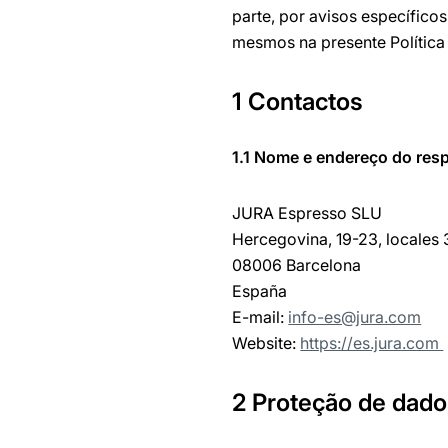
parte, por avisos específic
mesmos na presente Política
1 Contactos
1.1 Nome e endereço do res
JURA Espresso SLU
Hercegovina, 19-23, locales 
08006 Barcelona
España
E-mail:
info-es@jura.com
Website:
https://es.jura.com
2 Proteção de dad