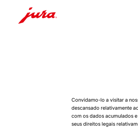
Saltar
para
conteúdo
Saltar
para
pesquisa
Convidamo-lo a visitar a no
descansado relativamente ao
com os dados acumulados e 
seus direitos legais relativ