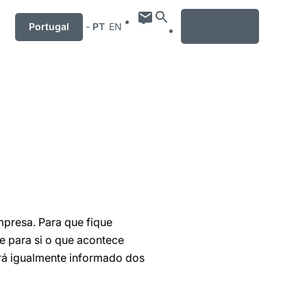
MENU
Portugal
-
PT
EN
mpresa. Para que fique
e para si o que acontece
rá igualmente informado dos