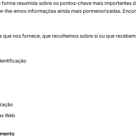
e forma resumida sobre os pontos-chave mais importantes 
er-lhe-emos informações ainda mais pormenorizadas. Encon
s
s que nos fornece, que recolhemos sobre si ou que recebemo
dentificação
ização
nas Web
amento