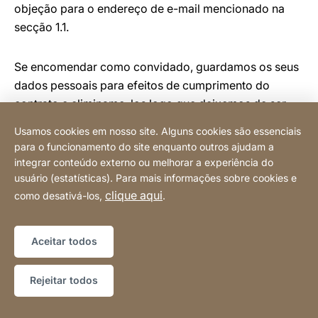
objeção para o endereço de e-mail mencionado na
secção 1.1.
Se encomendar como convidado, guardamos os seus
dados pessoais para efeitos de cumprimento do
contrato e eliminamo-los logo que deixemos de ser
legalmente obrigados a guardá-los. Se, por outro lado,
Usamos cookies em nosso site. Alguns cookies são essenciais
tiver optado por uma conta de cliente, guardaremos
para o funcionamento do site enquanto outros ajudam a
os seus dados pessoais até encerrar a sua conta de
integrar conteúdo externo ou melhorar a experiência do
cliente. Pode solicitar a eliminação da sua conta em
usuário (estatísticas). Para mais informações sobre cookies e
clique aqui
qualquer altura, preenchendo o pedido de eliminação
como desativá-los,
.
na sua conta. Gostaríamos de salientar que, se
encerrar a sua conta de cliente, os dados associados
Aceitar todos
serão eliminados, sob reserva das obrigações legais
de retenção. É da sua responsabilidade fazer uma
Rejeitar todos
cópia de segurança dos seus dados pessoais quando
a conta é encerrada. Temos o direito de eliminar