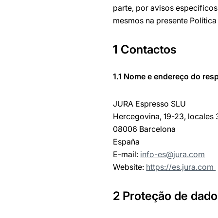
parte, por avisos específic
mesmos na presente Política
1 Contactos
1.1 Nome e endereço do res
JURA Espresso SLU
Hercegovina, 19-23, locales 
08006 Barcelona
España
E-mail:
info-es@jura.com
Website:
https://es.jura.com
2 Proteção de dad