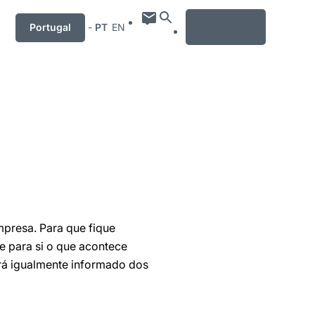
MENU
Portugal
-
PT
EN
mpresa. Para que fique
e para si o que acontece
rá igualmente informado dos