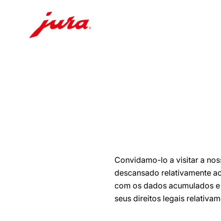
Saltar
para
conteúdo
Saltar
para
pesquisa
Convidamo-lo a visitar a no
descansado relativamente ao
com os dados acumulados e 
seus direitos legais relativ