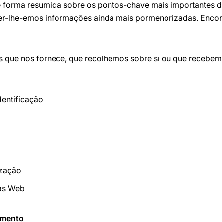
e forma resumida sobre os pontos-chave mais importantes 
er-lhe-emos informações ainda mais pormenorizadas. Encon
s
s que nos fornece, que recolhemos sobre si ou que recebemo
dentificação
ização
nas Web
amento