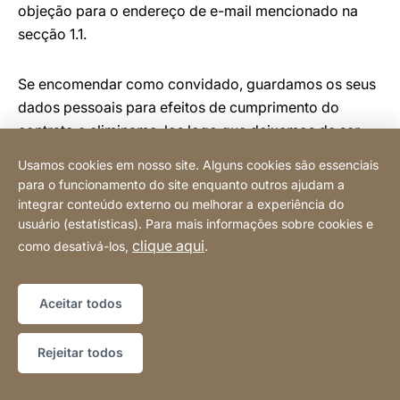
objeção para o endereço de e-mail mencionado na
secção 1.1.
Se encomendar como convidado, guardamos os seus
dados pessoais para efeitos de cumprimento do
contrato e eliminamo-los logo que deixemos de ser
legalmente obrigados a guardá-los. Se, por outro lado,
Usamos cookies em nosso site. Alguns cookies são essenciais
tiver optado por uma conta de cliente, guardaremos
para o funcionamento do site enquanto outros ajudam a
os seus dados pessoais até encerrar a sua conta de
integrar conteúdo externo ou melhorar a experiência do
cliente. Pode solicitar a eliminação da sua conta em
usuário (estatísticas). Para mais informações sobre cookies e
clique aqui
qualquer altura, preenchendo o pedido de eliminação
como desativá-los,
.
na sua conta. Gostaríamos de salientar que, se
encerrar a sua conta de cliente, os dados associados
Aceitar todos
serão eliminados, sob reserva das obrigações legais
de retenção. É da sua responsabilidade fazer uma
Rejeitar todos
cópia de segurança dos seus dados pessoais quando
a conta é encerrada. Temos o direito de eliminar