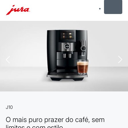
MENU
Saltar
para
conteúdo
Saltar
para
pesquisa
J10
O mais puro prazer do café, sem
limites e com estilo.