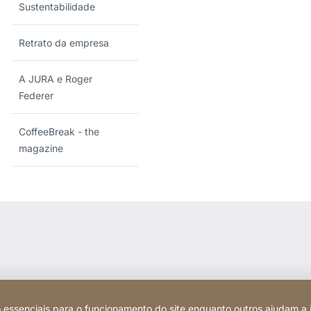
Sustentabilidade
Retrato da empresa
A JURA e Roger
Federer
CoffeeBreak - the
magazine
 essenciais para o funcionamento do site enquanto outros ajudam a 