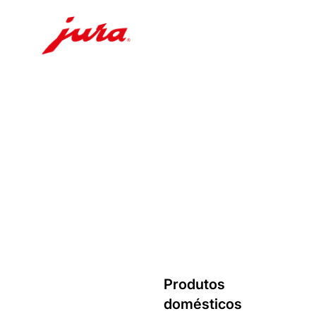
Saltar
para
conteúdo
Saltar
para
pesquisa
Produtos
domésticos