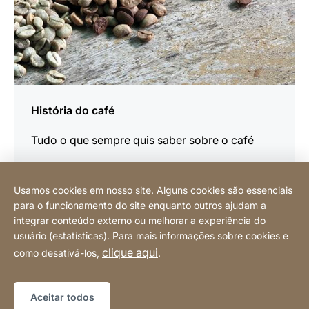
História do café
Tudo o que sempre quis saber sobre o café
Usamos cookies em nosso site. Alguns cookies são essenciais
para o funcionamento do site enquanto outros ajudam a
integrar conteúdo externo ou melhorar a experiência do
usuário (estatísticas). Para mais informações sobre cookies e
Compre online
clique aqui
como desativá-los,
.
Mapa do site
Website
[Website
Aceitar todos
information]