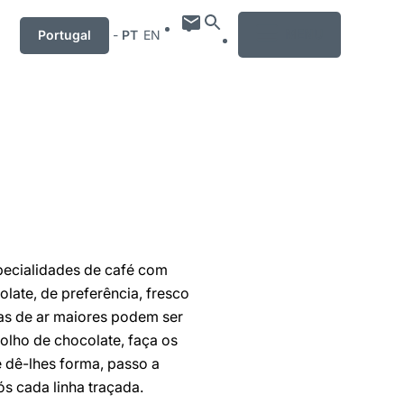
MENU
Portugal
-
PT
EN
pecialidades de café com
late, de preferência, fresco
has de ar maiores podem ser
olho de chocolate, faça os
e dê-lhes forma, passo a
ós cada linha traçada.