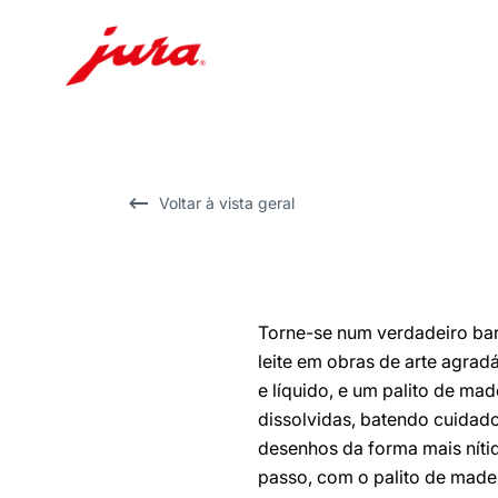
Saltar
para
conteúdo
Saltar
Voltar à vista geral
para
pesquisa
Torne-se num verdadeiro ba
leite em obras de arte agrad
e líquido, e um palito de ma
dissolvidas, batendo cuidad
desenhos da forma mais nítid
passo, com o palito de madei