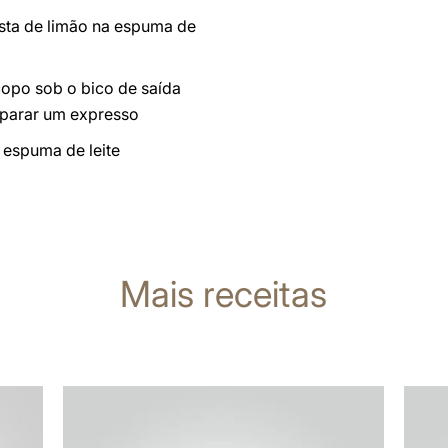
asta de limão na espuma de
opo sob o bico de saída
eparar um expresso
 espuma de leite
Mais receitas
a
a
receita
receit