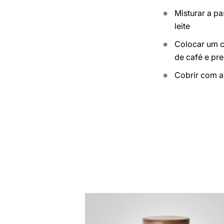
Misturar a p
leite
Colocar um c
de café e pr
Cobrir com a
a
receita