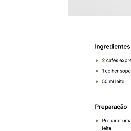
Ingredientes
2 cafés expr
1 colher sopa
50 ml leite
Preparação
Preparar um
leite