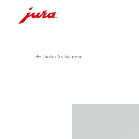
Saltar
para
conteúdo
Saltar
Voltar à vista geral
para
pesquisa