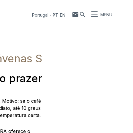
MENU
Portugal
-
PT
EN
ávenas S
o prazer
Motivo: se o café
iato, até 10 graus
temperatura certa.
URA oferece o