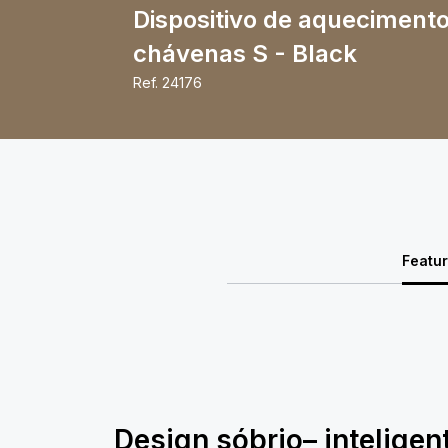
Dispositivo de aqueciment
chávenas S - Black
Ref.
24176
Featu
Design sóbrio– inteligen