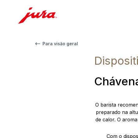
Para visăo geral
Disposi
Chávena
O barista recomen
preparado na altu
de calor. O aroma
Com o dispos