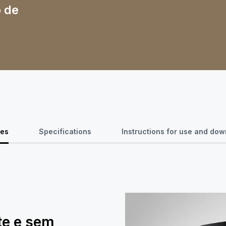
o de
res
Specifications
Instructions for use and do
te e sem