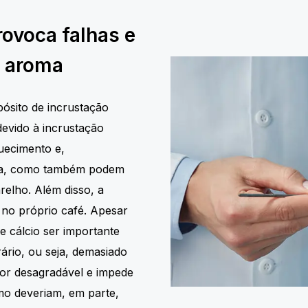
rovoca falhas e
e aroma
ósito de incrustação
devido à incrustação
uecimento e,
ia, como também podem
elho. Além disso, a
 no próprio café. Apesar
 cálcio ser importante
ário, ou seja, demasiado
or desagradável e impede
o deveriam, em parte,