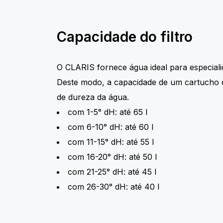
Capacidade do filtro
O CLARIS fornece água ideal para especialid
Deste modo, a capacidade de um cartucho d
de dureza da água.
com 1-5° dH: até 65 l
com 6-10° dH: até 60 l
com 11-15° dH: até 55 l
com 16-20° dH: até 50 l
com 21-25° dH: até 45 l
com 26-30° dH: até 40 l