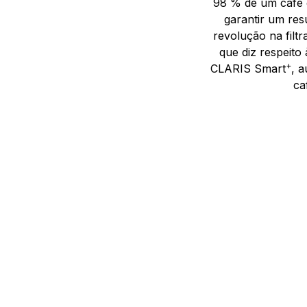
98 % de um café é
garantir um res
revolução na filt
que diz respeito
+
CLARIS Smart
, 
ca