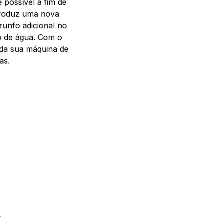
 possível a fim de
troduz uma nova
runfo adicional no
to de água. Com o
 da sua máquina de
as.