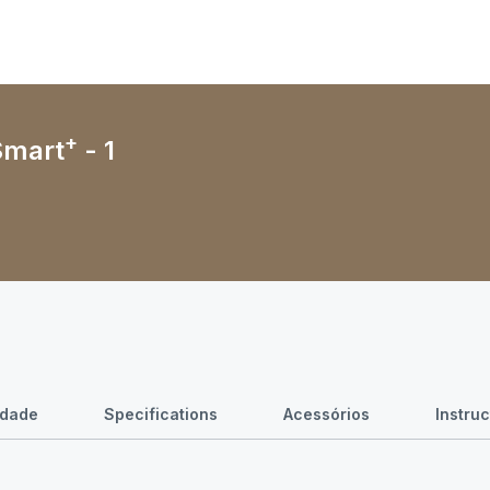
+
Smart
- 1
idade
Specifications
Acessórios
Instru