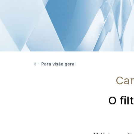
Para visăo geral
Car
O fi