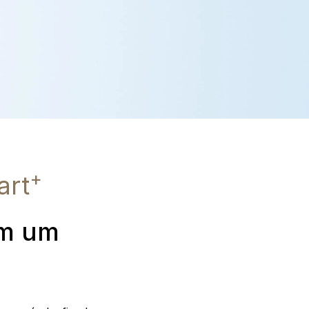
+
art
om um