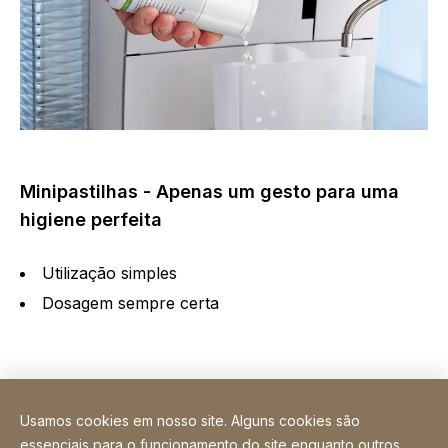
Minipastilhas - Apenas um gesto para uma
higiene perfeita
Utilização simples
Dosagem sempre certa
Usamos cookies em nosso site. Alguns cookies são
Instructions for use and downloads
essenciais para o funcionamento do site enquanto outros